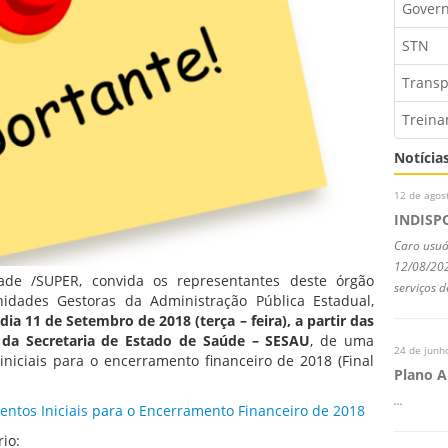
Gover
STN
Transp
Trein
Notícia
12 de agos
INDISP
Caro usuá
12/08/202
ade /SUPER, convida os representantes deste órgão
serviços d
nidades Gestoras da Administração Pública Estadual,
dia 11 de Setembro de 2018 (terça – feira), a partir das
 da Secretaria de Estado de Saúde – SESAU
, de uma
24 de junh
iniciais para o encerramento financeiro de 2018 (Final
Plano 
...
ntos Iniciais para o Encerramento Financeiro de 2018
io: