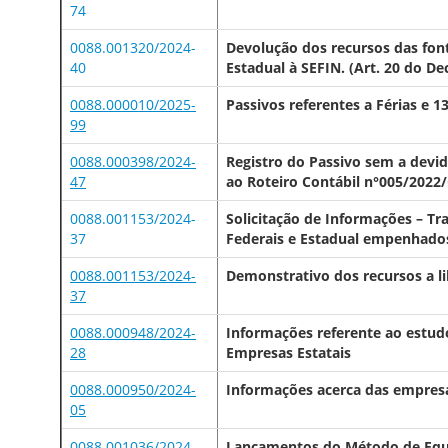
74
0088.001320/2024-
Devolução dos recursos das fon
40
Estadual à SEFIN. (Art. 20 do D
0088.000010/2025-
Passivos referentes a Férias e 13
99
0088.000398/2024-
Registro do Passivo sem a devi
47
ao Roteiro Contábil n°005/202
0088.001153/2024-
Solicitação de Informações – Tr
37
Federais e Estadual empenhado
0088.001153/2024-
Demonstrativo dos recursos a li
37
0088.000948/2024-
Informações referente ao estud
28
Empresas Estatais
0088.000950/2024-
Informações acerca das empresa
05
0088.001036/2024-
Lançamentos do Método de Equi