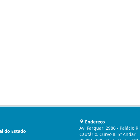
Endereço
Av. Farquar, 2986 - Palácio Ri
al do Estado
Cautário, Curvo II, 5º Andar 